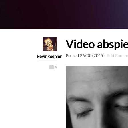
Video abspie
Posted
26/08/2019
·
Add Comm
kevinkoehler
0