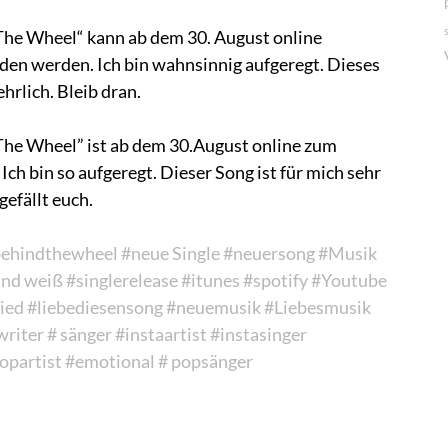
The Wheel“ kann ab dem 30. August online
den werden. Ich bin wahnsinnig aufgeregt. Dieses
ehrlich. Bleib dran.
The Wheel” ist ab dem 30.August online zum
h bin so aufgeregt. Dieser Song ist für mich sehr
 gefällt euch.
behindthewheel
#neue Single
#neuersong
#Musik
und weiß
#singlerelease
#itunes
#spotify
#Youtube
Lied
#liebediesensong
#neuemusik
#Liebesmusik
riter
# sänger
#instaartist
#instasinger
opartist
#emotional
# popsänger