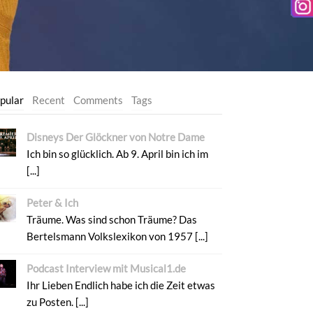
pular
Recent
Comments
Tags
Disneys Der Glöckner von Notre Dame
Ich bin so glücklich. Ab 9. April bin ich im
[...]
Peter & Ich
Träume. Was sind schon Träume? Das
Bertelsmann Volkslexikon von 1957 [...]
Podcast Interview mit Musical1.de
Ihr Lieben Endlich habe ich die Zeit etwas
zu Posten. [...]