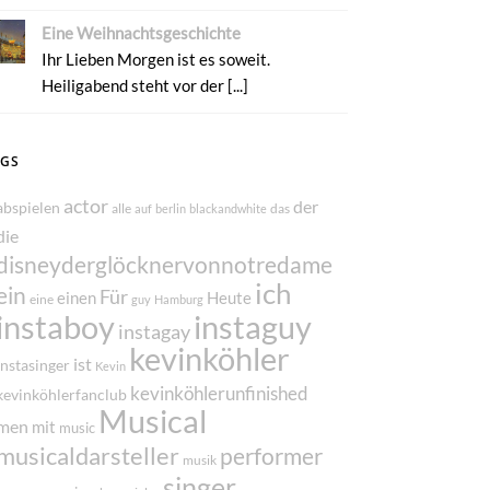
Eine Weihnachtsgeschichte
Ihr Lieben Morgen ist es soweit.
Heiligabend steht vor der [...]
AGS
actor
der
abspielen
alle
das
auf
berlin
blackandwhite
die
disneyderglöcknervonnotredame
ich
ein
Für
einen
Heute
eine
guy
Hamburg
instaboy
instaguy
instagay
kevinköhler
ist
instasinger
Kevin
kevinköhlerunfinished
kevinköhlerfanclub
Musical
men
mit
music
musicaldarsteller
performer
musik
singer