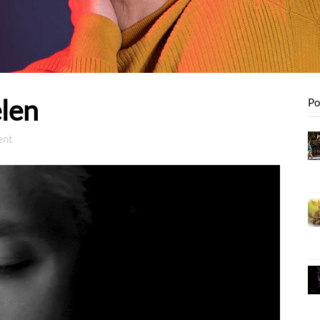
len
Po
ent