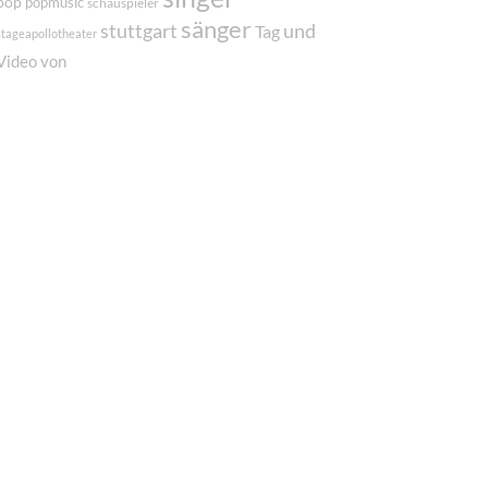
pop
popmusic
schauspieler
sänger
und
stuttgart
Tag
stageapollotheater
von
Video