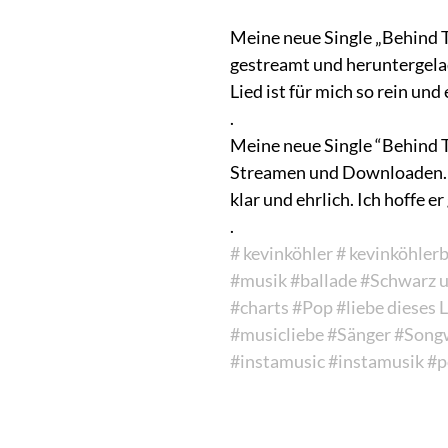
Meine neue Single „Behind 
gestreamt und heruntergela
Lied ist für mich so rein und 
.
Meine neue Single “Behind 
Streamen und Downloaden. Ic
klar und ehrlich. Ich hoffe er
.
# kevinköhler
# kevinköhler
#musik
#ballade
#Schwarz 
#charts
#Pop
#liebe dieses 
#musicliebe
#Sänger
#Songw
#instamusic
#instamusik
#p