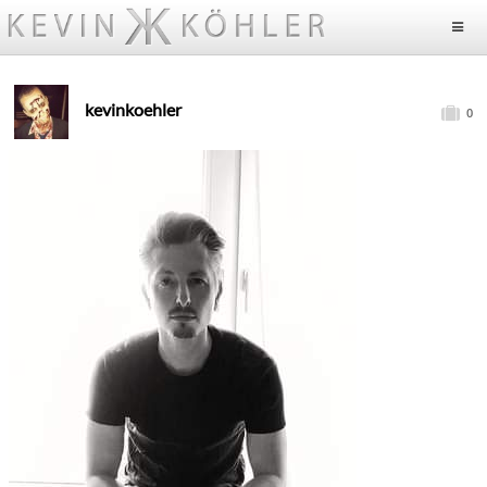
kevinkoehler
0