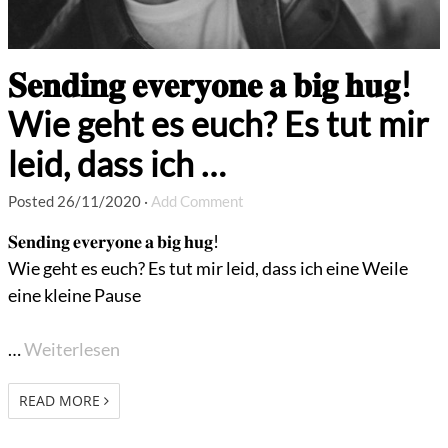
𝐒𝐞𝐧𝐝𝐢𝐧𝐠 𝐞𝐯𝐞𝐫𝐲𝐨𝐧𝐞 𝐚 𝐛𝐢𝐠 𝐡𝐮𝐠!
Wie geht es euch? Es tut mir
leid, dass ich …
Posted
26/11/2020
·
Add Comment
𝐒𝐞𝐧𝐝𝐢𝐧𝐠 𝐞𝐯𝐞𝐫𝐲𝐨𝐧𝐞 𝐚 𝐛𝐢𝐠 𝐡𝐮𝐠!
Wie geht es euch? Es tut mir leid, dass ich eine Weile
eine kleine Pause
…
Weiterlesen
READ MORE