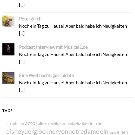
[...]
Peter & Ich
Noch ein Tag zu Hause! Aber bald habe ich Neuigkeiten
[...]
Podcast Interview mit Musical1.de
Noch ein Tag zu Hause! Aber bald habe ich Neuigkeiten
[...]
Eine Weihnachtsgeschichte
Noch ein Tag zu Hause! Aber bald habe ich Neuigkeiten
[...]
TAGS
actor
der
die
abspielen
alle
das
auf
berlin
blackandwhite
disneyderglöcknervonnotredame
ein
einen
eine