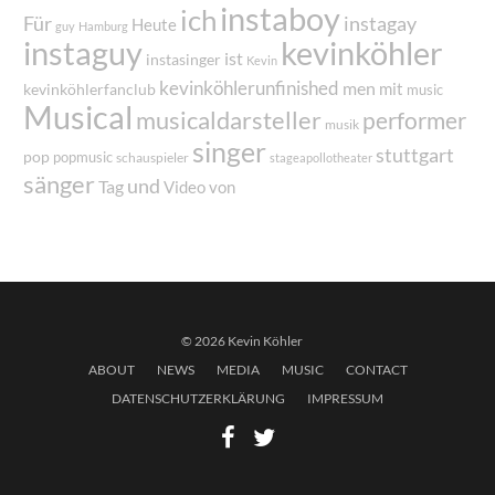
instaboy
ich
Für
instagay
Heute
guy
Hamburg
instaguy
kevinköhler
ist
instasinger
Kevin
kevinköhlerunfinished
men
mit
kevinköhlerfanclub
music
Musical
musicaldarsteller
performer
musik
singer
stuttgart
pop
popmusic
schauspieler
stageapollotheater
sänger
und
Tag
von
Video
© 2026 Kevin Köhler
ABOUT
NEWS
MEDIA
MUSIC
CONTACT
DATENSCHUTZERKLÄRUNG
IMPRESSUM