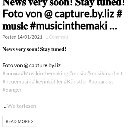
𝐍𝐞𝐰𝐬 𝐯𝐞𝐫𝐲 𝐬𝐨𝐨𝐧! 𝐒𝐭𝐚𝐲 𝐭𝐮𝐧𝐞𝐝!
Foto von @ capture.by.liz #
𝐦𝐮𝐬𝐢𝐜 #musicinthemaki …
Posted
14/01/2021
·
1 Comment
𝐍𝐞𝐰𝐬 𝐯𝐞𝐫𝐲 𝐬𝐨𝐨𝐧! 𝐒𝐭𝐚𝐲 𝐭𝐮𝐧𝐞𝐝!
Foto von @ capture.by.liz
# 𝐦𝐮𝐬𝐢𝐜
#Musikinthemaking
#musik
#musikinarbeit
#neuemusik
# kevinköhler
#Künstler
#popartist
#Sänger
…
Weiterlesen
READ MORE