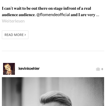
𝐈 𝐜𝐚𝐧’𝐭 𝐰𝐚𝐢𝐭 𝐭𝐨 𝐛𝐞 𝐨𝐮𝐭 𝐭𝐡𝐞𝐫𝐞 𝐨𝐧 𝐬𝐭𝐚𝐠𝐞 𝐢𝐧𝐟𝐫𝐨𝐧𝐭 𝐨𝐟 𝐚 𝐫𝐞𝐚𝐥
𝐚𝐮𝐝𝐢𝐞𝐧𝐜𝐞 𝐚𝐮𝐝𝐢𝐞𝐧𝐜𝐞. @flomendeofficial 𝐚𝐧𝐝 𝐈 𝐚𝐫𝐞 𝐯𝐞𝐫𝐲 …
Weiterlesen
READ MORE
kevinkoehler
0