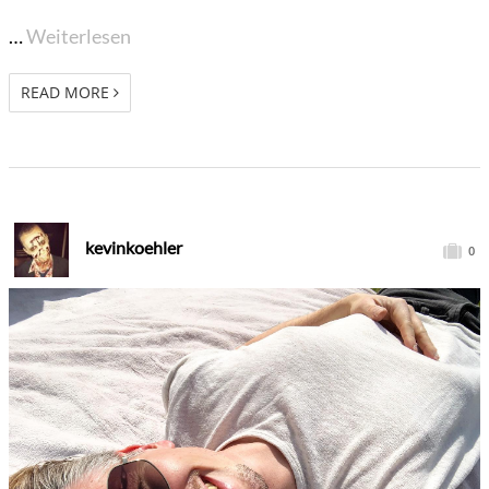
…
Weiterlesen
READ MORE
kevinkoehler
0