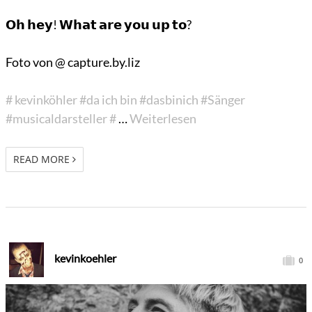
𝗢𝗵 𝗵𝗲𝘆! 𝗪𝗵𝗮𝘁 𝗮𝗿𝗲 𝘆𝗼𝘂 𝘂𝗽 𝘁𝗼?
Foto von @ capture.by.liz
# kevinköhler
#da ich bin
#dasbinich
#Sänger
#musicaldarsteller
#
…
Weiterlesen
READ MORE
kevinkoehler
0