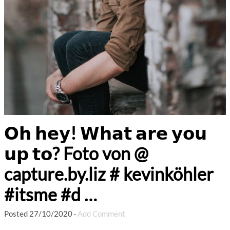
𝗢𝗵 𝗵𝗲𝘆! 𝗪𝗵𝗮𝘁 𝗮𝗿𝗲 𝘆𝗼𝘂
𝘂𝗽 𝘁𝗼? Foto von @
capture.by.liz # kevinköhler
#itsme #d …
Posted
27/10/2020
·
Add Comment