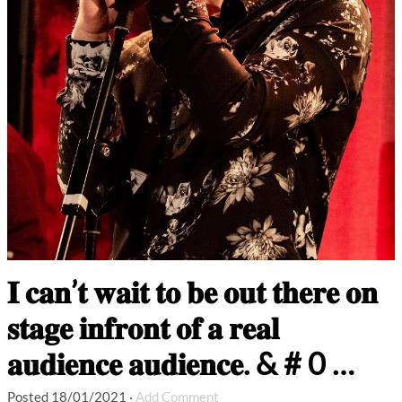
𝐈 𝐜𝐚𝐧’𝐭 𝐰𝐚𝐢𝐭 𝐭𝐨 𝐛𝐞 𝐨𝐮𝐭 𝐭𝐡𝐞𝐫𝐞 𝐨𝐧
𝐬𝐭𝐚𝐠𝐞 𝐢𝐧𝐟𝐫𝐨𝐧𝐭 𝐨𝐟 𝐚 𝐫𝐞𝐚𝐥
𝐚𝐮𝐝𝐢𝐞𝐧𝐜𝐞 𝐚𝐮𝐝𝐢𝐞𝐧𝐜𝐞. & # 0 …
Posted
18/01/2021
·
Add Comment