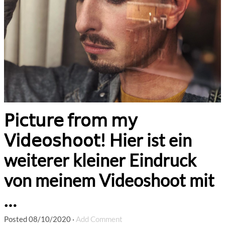
𝖯𝗂𝖼𝗍𝗎𝗋𝖾 𝖿𝗋𝗈𝗆 𝗆𝗒
𝖵𝗂𝖽𝖾𝗈𝗌𝗁𝗈𝗈𝗍! Hier ist ein
weiterer kleiner Eindruck
von meinem Videoshoot mit
…
Posted
08/10/2020
·
Add Comment