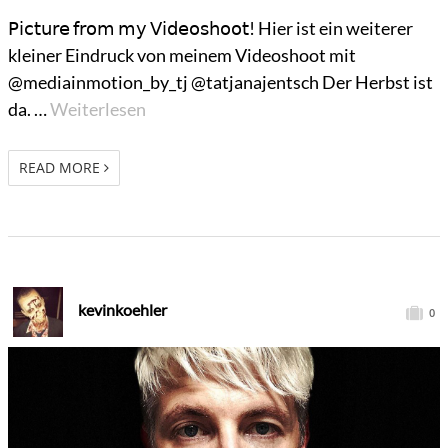
𝖯𝗂𝖼𝗍𝗎𝗋𝖾 𝖿𝗋𝗈𝗆 𝗆𝗒 𝖵𝗂𝖽𝖾𝗈𝗌𝗁𝗈𝗈𝗍! Hier ist ein weiterer
kleiner Eindruck von meinem Videoshoot mit
@mediainmotion_by_tj @tatjanajentsch Der Herbst ist
da. …
Weiterlesen
READ MORE
kevinkoehler
0