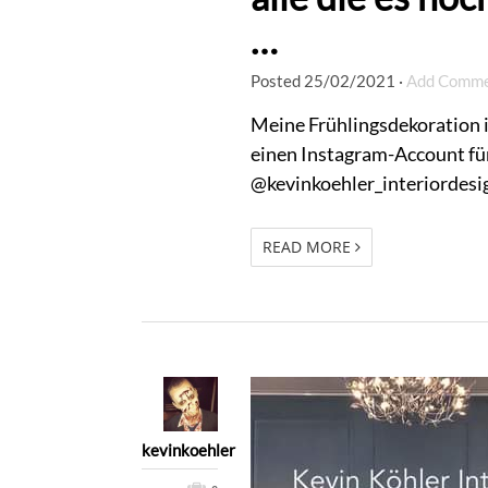
…
Posted
25/02/2021
·
Add Comm
Meine Frühlingsdekoration im
einen Instagram-Account für
@kevinkoehler_interiordesi
READ MORE
kevinkoehler