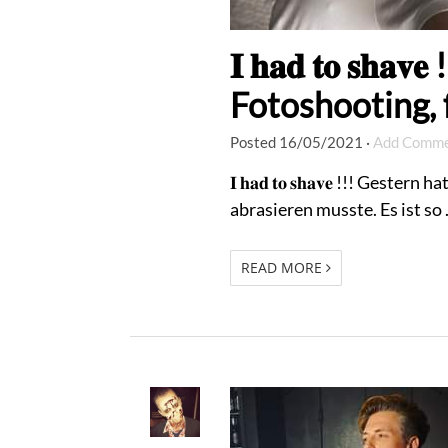
𝐈 𝐡𝐚𝐝 𝐭𝐨 𝐬𝐡
Fotoshooting, 
Posted
16/05/2021
·
Add Comm
𝐈 𝐡𝐚𝐝 𝐭𝐨 𝐬𝐡𝐚𝐯𝐞 !!! Ges
abrasieren musste. Es ist so
READ MORE