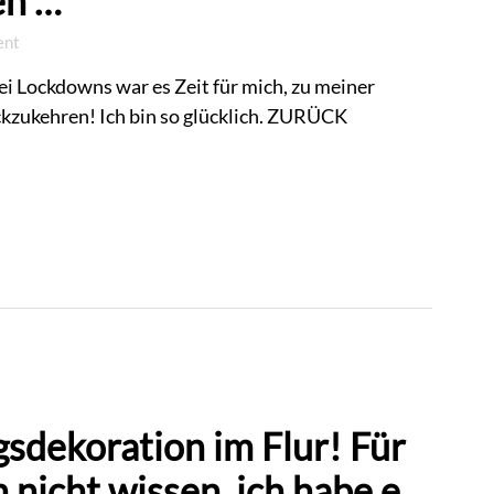
en …
ent
i Lockdowns war es Zeit für mich, zu meiner
ckzukehren! Ich bin so glücklich. ZURÜCK
sdekoration im Flur! Für
h nicht wissen, ich habe e