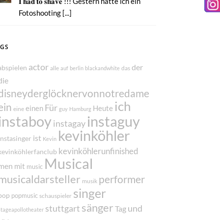
𝐈 𝐡𝐚𝐝 𝐭𝐨 𝐬𝐡𝐚𝐯𝐞 !!! Gestern hatte ich ein
Fotoshooting [...]
AGS
actor
der
abspielen
alle
das
auf
berlin
blackandwhite
die
disneyderglöcknervonnotredame
ich
ein
Für
einen
Heute
eine
guy
Hamburg
instaboy
instaguy
instagay
kevinköhler
ist
instasinger
Kevin
kevinköhlerunfinished
kevinköhlerfanclub
Musical
men
mit
music
musicaldarsteller
performer
musik
singer
pop
popmusic
schauspieler
sänger
und
stuttgart
Tag
stageapollotheater