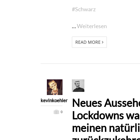
#Schwarz
…
Weiterlesen
READ MORE
Neues Aussehe
kevinkoehler
Lockdowns war 
0
meinen natürl