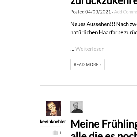
zurückzukehr
Posted
04/03/2021
·
Add Comm
Neues Aussehen!!! Nach zwe
natürlichen Haarfarbe zurü
…
Weiterlesen
READ MORE
Meine Frühling
kevinkoehler
alle die es noc
1