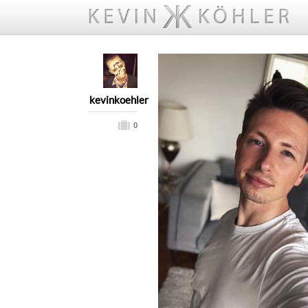
kevinkoehler
0