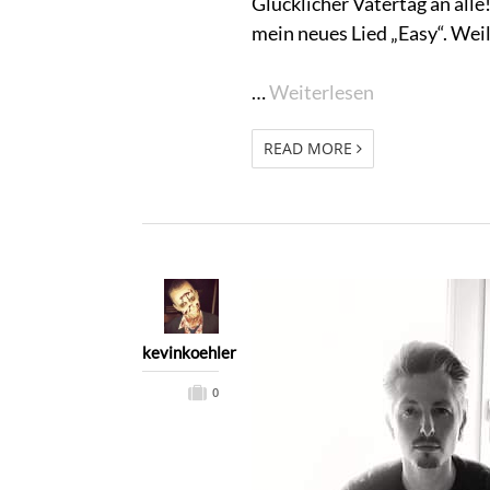
Glücklicher Vatertag an alle
mein neues Lied „Easy“. Weil
…
Weiterlesen
READ MORE
kevinkoehler
0