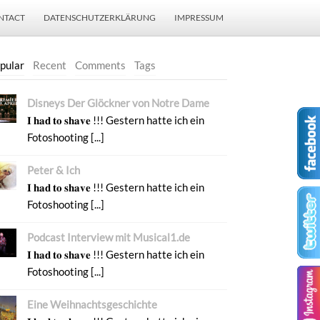
NTACT
DATENSCHUTZERKLÄRUNG
IMPRESSUM
pular
Recent
Comments
Tags
Disneys Der Glöckner von Notre Dame
𝐈 𝐡𝐚𝐝 𝐭𝐨 𝐬𝐡𝐚𝐯𝐞 !!! Gestern hatte ich ein
Fotoshooting [...]
Peter & Ich
𝐈 𝐡𝐚𝐝 𝐭𝐨 𝐬𝐡𝐚𝐯𝐞 !!! Gestern hatte ich ein
Fotoshooting [...]
Podcast Interview mit Musical1.de
𝐈 𝐡𝐚𝐝 𝐭𝐨 𝐬𝐡𝐚𝐯𝐞 !!! Gestern hatte ich ein
Fotoshooting [...]
Eine Weihnachtsgeschichte