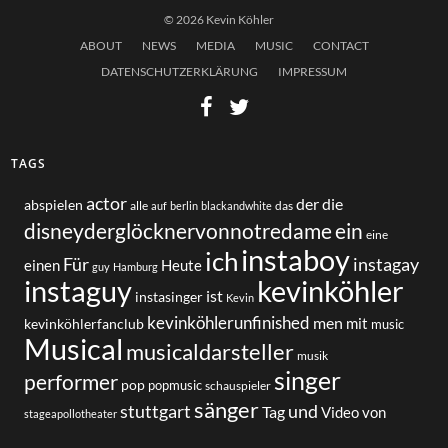
© 2026 Kevin Köhler
ABOUT
NEWS
MEDIA
MUSIC
CONTACT
DATENSCHUTZERKLÄRUNG
IMPRESSUM
TAGS
actor
der
die
abspielen
alle
das
auf
berlin
blackandwhite
disneyderglöcknervonnotredame
ein
eine
instaboy
ich
Für
instagay
einen
Heute
guy
Hamburg
instaguy
kevinköhler
ist
instasinger
Kevin
kevinköhlerunfinished
men
mit
kevinköhlerfanclub
music
Musical
musicaldarsteller
musik
singer
performer
pop
popmusic
schauspieler
sänger
und
stuttgart
Tag
von
Video
stageapollotheater