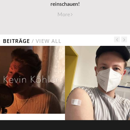
reinschauen!
More
BEITRÄGE
/ VIEW ALL
Geimpft! Geimpft!
(Werbung) Kevin Köhler –
#geimpft
„EASY“ (Live Acoustic
#geimpftgegencorona
Version) Freitag 28.Mai
#impfung erledigt #
2021 …
geimpft …
24/05/2021
19/05/2021