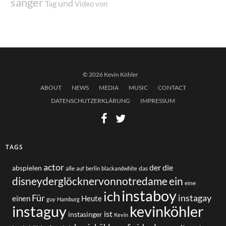
sänger
und
Tag
von
Video
© 2026 Kevin Köhler
ABOUT
NEWS
MEDIA
MUSIC
CONTACT
DATENSCHUTZERKLÄRUNG
IMPRESSUM
TAGS
actor
der
die
abspielen
alle
das
auf
berlin
blackandwhite
disneyderglöcknervonnotredame
ein
eine
instaboy
ich
Für
instagay
einen
Heute
guy
Hamburg
instaguy
kevinköhler
ist
instasinger
Kevin