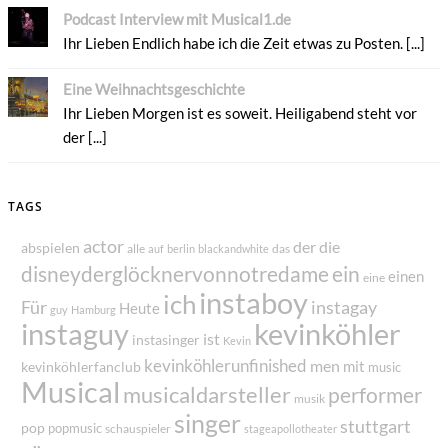
Podcast Interview mit Musical1.de
Ihr Lieben Endlich habe ich die Zeit etwas zu Posten. [...]
Eine Weihnachtsgeschichte
Ihr Lieben Morgen ist es soweit. Heiligabend steht vor
der [...]
TAGS
actor
der
die
abspielen
alle
das
auf
berlin
blackandwhite
disneyderglöcknervonnotredame
ein
einen
eine
instaboy
ich
Für
instagay
Heute
guy
Hamburg
instaguy
kevinköhler
ist
instasinger
Kevin
kevinköhlerunfinished
men
mit
kevinköhlerfanclub
music
Musical
musicaldarsteller
performer
musik
singer
stuttgart
pop
popmusic
schauspieler
stageapollotheater