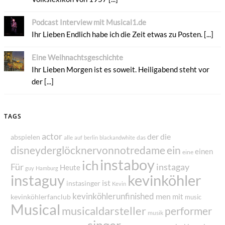
Podcast Interview mit Musical1.de
Ihr Lieben Endlich habe ich die Zeit etwas zu Posten. [...]
Eine Weihnachtsgeschichte
Ihr Lieben Morgen ist es soweit. Heiligabend steht vor
der [...]
TAGS
actor
der
die
abspielen
alle
das
auf
berlin
blackandwhite
disneyderglöcknervonnotredame
ein
einen
eine
instaboy
ich
Für
instagay
Heute
guy
Hamburg
instaguy
kevinköhler
ist
instasinger
Kevin
kevinköhlerunfinished
men
mit
kevinköhlerfanclub
music
Musical
musicaldarsteller
performer
musik