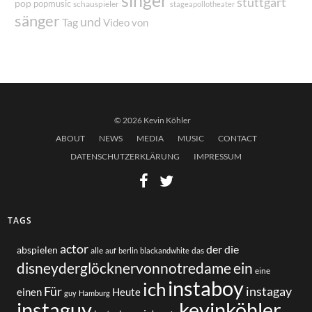
singer
stuttgart
pop
popmusic
schauspieler
stageapollotheater
sänger
und
Tag
von
Video
© 2026 Kevin Köhler
ABOUT
NEWS
MEDIA
MUSIC
CONTACT
DATENSCHUTZERKLÄRUNG
IMPRESSUM
TAGS
actor
der
die
abspielen
alle
das
auf
berlin
blackandwhite
disneyderglöcknervonnotredame
ein
eine
instaboy
ich
Für
instagay
einen
Heute
guy
Hamburg
instaguy
kevinköhler