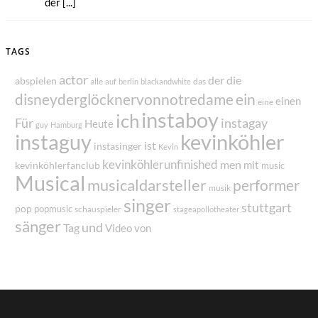
der [...]
TAGS
actor
der
die
abspielen
alle
das
auf
berlin
blackandwhite
disneyderglöcknervonnotredame
ein
einen
eine
instaboy
ich
Für
instagay
Heute
guy
Hamburg
instaguy
kevinköhler
ist
instasinger
Kevin
kevinköhlerunfinished
men
mit
kevinköhlerfanclub
music
Musical
musicaldarsteller
performer
musik
singer
stuttgart
pop
popmusic
schauspieler
stageapollotheater
sänger
und
Tag
von
Video