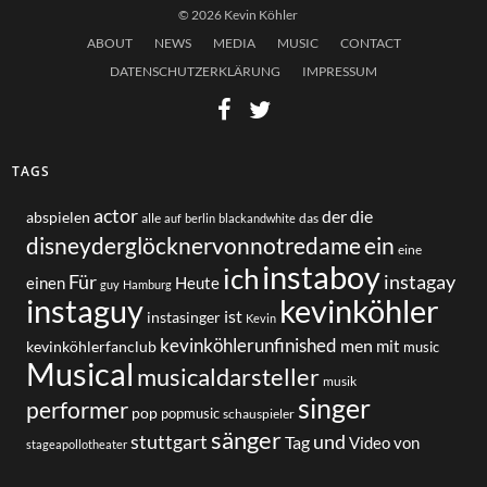
© 2026 Kevin Köhler
ABOUT
NEWS
MEDIA
MUSIC
CONTACT
DATENSCHUTZERKLÄRUNG
IMPRESSUM
TAGS
actor
der
die
abspielen
alle
das
auf
berlin
blackandwhite
disneyderglöcknervonnotredame
ein
eine
instaboy
ich
Für
instagay
einen
Heute
guy
Hamburg
instaguy
kevinköhler
ist
instasinger
Kevin
kevinköhlerunfinished
men
mit
kevinköhlerfanclub
music
Musical
musicaldarsteller
musik
singer
performer
pop
popmusic
schauspieler
sänger
und
stuttgart
Tag
von
Video
stageapollotheater