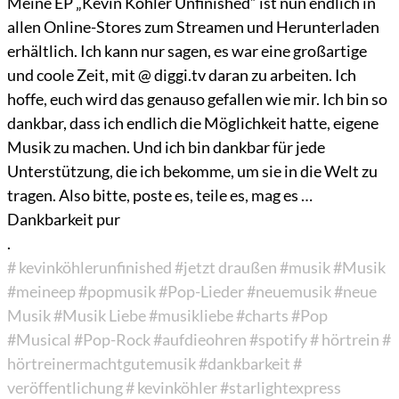
Meine EP „Kevin Köhler Unfinished“ ist nun endlich in
allen Online-Stores zum Streamen und Herunterladen
erhältlich. Ich kann nur sagen, es war eine großartige
und coole Zeit, mit @ diggi.tv daran zu arbeiten. Ich
hoffe, euch wird das genauso gefallen wie mir. Ich bin so
dankbar, dass ich endlich die Möglichkeit hatte, eigene
Musik zu machen. Und ich bin dankbar für jede
Unterstützung, die ich bekomme, um sie in die Welt zu
tragen. Also bitte, poste es, teile es, mag es …
Dankbarkeit pur
.
# kevinköhlerunfinished
#jetzt draußen
#musik
#Musik
#meineep
#popmusik
#Pop-Lieder
#neuemusik
#neue
Musik
#Musik Liebe
#musikliebe
#charts
#Pop
#Musical
#Pop-Rock
#aufdieohren
#spotify
# hörtrein
#
hörtreinermachtgutemusik
#dankbarkeit
#
veröffentlichung
# kevinköhler
#starlightexpress