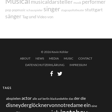
Musical
musicaldarsteller
performer
musik
singer
stuttgart
pop
popmusic
schauspieler
stageapollotheater
sänger
und
Tag
von
Video
© 2026 Kevin Köhler
ABOUT
NEWS
MEDIA
MUSIC
CONTACT
DATENSCHUTZERKLÄRUNG
IMPRESSUM
TAGS
actor
der
die
abspielen
alle
das
auf
berlin
blackandwhite
disneyderglöcknervonnotredame
ein
eine