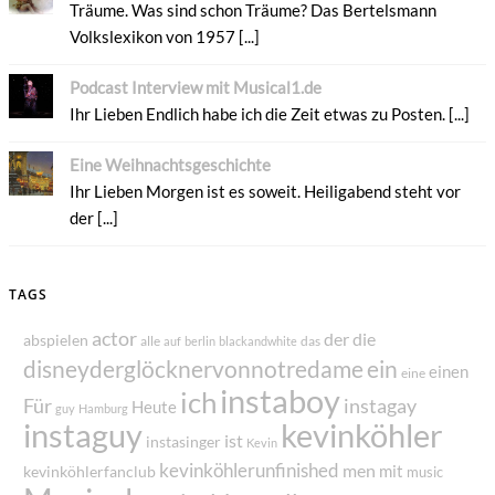
Träume. Was sind schon Träume? Das Bertelsmann
Volkslexikon von 1957 [...]
Podcast Interview mit Musical1.de
Ihr Lieben Endlich habe ich die Zeit etwas zu Posten. [...]
Eine Weihnachtsgeschichte
Ihr Lieben Morgen ist es soweit. Heiligabend steht vor
der [...]
TAGS
actor
der
die
abspielen
alle
das
auf
berlin
blackandwhite
disneyderglöcknervonnotredame
ein
einen
eine
instaboy
ich
Für
instagay
Heute
guy
Hamburg
instaguy
kevinköhler
ist
instasinger
Kevin
kevinköhlerunfinished
men
mit
kevinköhlerfanclub
music