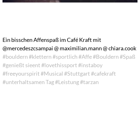
Ein bisschen Affenspaß im Café Kraft mit
@mercedeszcsamp
ai @ maximilian.man
n @ chiara.cook
#bouldern
#klettern
#sportlich
#Affe
#Bouldern
#Spaß
#genießt sie
ent
#lovethissport
#instaboy
#freeyourspirit
#Musical
#Stuttgart
#cafekraft
#unterhaltsamen Tag
#Leistung
#tarzan