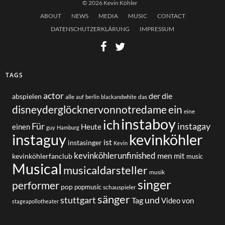
© 2026 Kevin Köhler
ABOUT
NEWS
MEDIA
MUSIC
CONTACT
DATENSCHUTZERKLÄRUNG
IMPRESSUM
TAGS
actor
der
die
abspielen
alle
das
auf
berlin
blackandwhite
disneyderglöcknervonnotredame
ein
eine
instaboy
ich
Für
instagay
einen
Heute
guy
Hamburg
instaguy
kevinköhler
ist
instasinger
Kevin
kevinköhlerunfinished
men
mit
kevinköhlerfanclub
music
Musical
musicaldarsteller
musik
singer
performer
pop
popmusic
schauspieler
sänger
und
stuttgart
Tag
von
Video
stageapollotheater