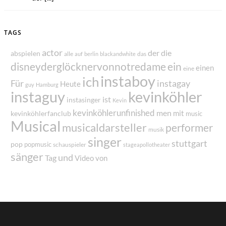
TAGS
actor
der
die
abspielen
alle
das
auf
berlin
blackandwhite
disneyderglöcknervonnotredame
ein
einen
eine
instaboy
ich
Für
instagay
Heute
guy
Hamburg
instaguy
kevinköhler
ist
instasinger
Kevin
kevinköhlerunfinished
men
mit
kevinköhlerfanclub
music
Musical
musicaldarsteller
performer
musik
singer
stuttgart
pop
popmusic
schauspieler
stageapollotheater
sänger
und
Tag
von
Video