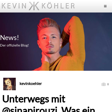
News!
Der offizielle Blog!
kevinkoehler
0
Unterwegs mit
@sinapirouzi Was ein