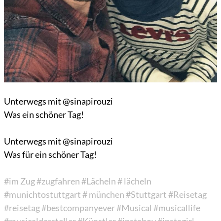
Unterwegs mit @sinapirouzi
Was ein schöner Tag!
Unterwegs mit @sinapirouzi
Was für ein schöner Tag!
#im Zug
#zugfahren
#Lächeln
# lächeln
#munichtostuttgart
# münchen
#Stuttgart
#Reisetag
#reisetag
#bestcompanyever
#Musical
#musicallife