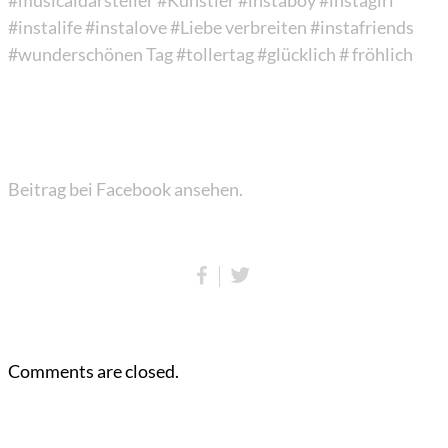
#musicaldarsteller
#Künstler
#instaboy
#instagirl
#instalife
#instalove
#Liebe verbreiten
#instafriends
#wunderschönen Tag
#tollertag
#glücklich
# fröhlich
Beitrag bei Facebook ansehen.
Comments are closed.