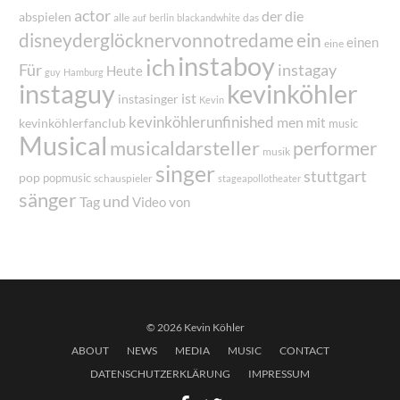
actor
der
die
abspielen
alle
das
auf
berlin
blackandwhite
disneyderglöcknervonnotredame
ein
einen
eine
instaboy
ich
Für
instagay
Heute
guy
Hamburg
instaguy
kevinköhler
ist
instasinger
Kevin
kevinköhlerunfinished
men
mit
kevinköhlerfanclub
music
Musical
musicaldarsteller
performer
musik
singer
stuttgart
pop
popmusic
schauspieler
stageapollotheater
sänger
und
Tag
von
Video
© 2026 Kevin Köhler
ABOUT
NEWS
MEDIA
MUSIC
CONTACT
DATENSCHUTZERKLÄRUNG
IMPRESSUM