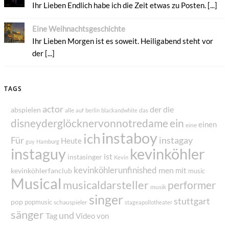
Ihr Lieben Endlich habe ich die Zeit etwas zu Posten. [...]
Eine Weihnachtsgeschichte
Ihr Lieben Morgen ist es soweit. Heiligabend steht vor
der [...]
TAGS
actor
der
die
abspielen
alle
das
auf
berlin
blackandwhite
disneyderglöcknervonnotredame
ein
einen
eine
instaboy
ich
Für
instagay
Heute
guy
Hamburg
instaguy
kevinköhler
ist
instasinger
Kevin
kevinköhlerunfinished
men
mit
kevinköhlerfanclub
music
Musical
musicaldarsteller
performer
musik
singer
stuttgart
pop
popmusic
schauspieler
stageapollotheater
sänger
und
Tag
von
Video