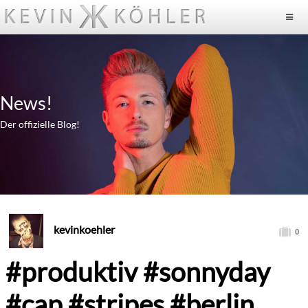
News!
Der offizielle Blog!
kevinkoehler
0
#produktiv #sonnyday
#cap #stripes #berlin