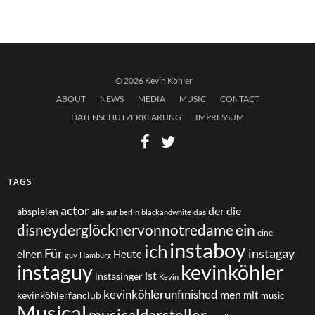
© 2026 Kevin Köhler
ABOUT
NEWS
MEDIA
MUSIC
CONTACT
DATENSCHUTZERKLÄRUNG
IMPRESSUM
TAGS
actor
der
die
abspielen
alle
das
auf
berlin
blackandwhite
disneyderglöcknervonnotredame
ein
eine
instaboy
ich
Für
instagay
einen
Heute
guy
Hamburg
instaguy
kevinköhler
ist
instasinger
Kevin
kevinköhlerunfinished
men
mit
kevinköhlerfanclub
music
Musical
musicaldarsteller