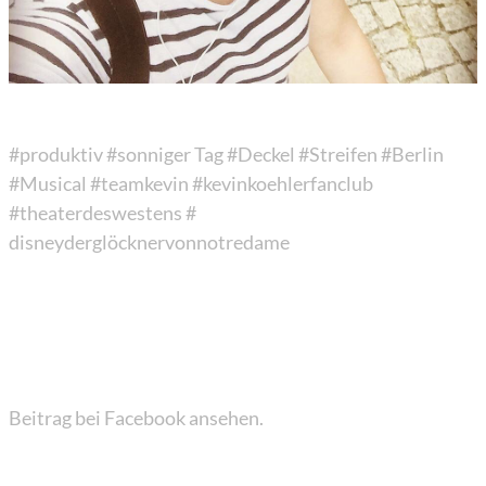
#produktiv
#sonniger Tag
#Deckel
#Streifen
#Berlin
#Musical
#teamkevin
#kevinkoehlerfa
nclub
#theaterdeswest
ens
#
disneyderglöck
nervonnotredame
Beitrag bei Facebook ansehen.