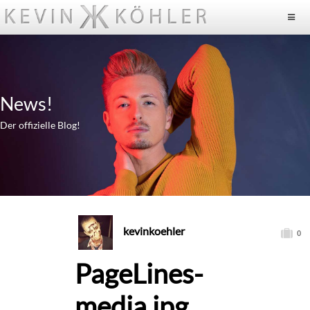
News!
Der offizielle Blog!
kevinkoehler
0
PageLines-
media.jpg