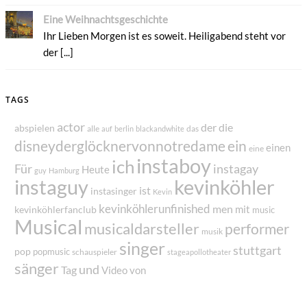
Eine Weihnachtsgeschichte
Ihr Lieben Morgen ist es soweit. Heiligabend steht vor
der [...]
TAGS
actor
der
die
abspielen
alle
das
auf
berlin
blackandwhite
disneyderglöcknervonnotredame
ein
einen
eine
instaboy
ich
Für
instagay
Heute
guy
Hamburg
instaguy
kevinköhler
ist
instasinger
Kevin
kevinköhlerunfinished
men
mit
kevinköhlerfanclub
music
Musical
musicaldarsteller
performer
musik
singer
stuttgart
pop
popmusic
schauspieler
stageapollotheater
sänger
und
Tag
von
Video