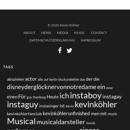
© 2026 Kevin Köhler
ABOUT
NEWS
MEDIA
MUSIC
CONTACT
DATENSCHUTZERKLÄRUNG
IMPRESSUM
TAGS
actor
der
die
abspielen
alle
das
auf
berlin
blackandwhite
disneyderglöcknervonnotredame
ein
eine
instaboy
ich
Für
instagay
einen
Heute
guy
Hamburg
instaguy
kevinköhler
ist
instasinger
Kevin
kevinköhlerunfinished
men
mit
kevinköhlerfanclub
music
Musical
musicaldarsteller
musik
singer