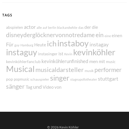
TAGS
actor
der
die
abspielen
alle
das
auf
berlin
blackandwhite
disneyderglöcknervonnotredame
ein
einen
eine
instaboy
ich
Für
instagay
Heute
guy
Hamburg
instaguy
kevinköhler
ist
instasinger
Kevin
kevinköhlerunfinished
men
mit
kevinköhlerfanclub
music
Musical
musicaldarsteller
performer
musik
singer
stuttgart
pop
popmusic
schauspieler
stageapollotheater
sänger
und
Tag
von
Video
© 2026 Kevin Köhler