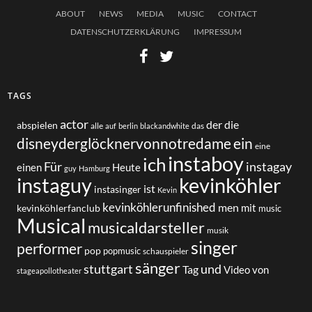
ABOUT
NEWS
MEDIA
MUSIC
CONTACT
DATENSCHUTZERKLÄRUNG
IMPRESSUM
TAGS
actor
der
die
abspielen
alle
das
auf
berlin
blackandwhite
disneyderglöcknervonnotredame
ein
eine
instaboy
ich
Für
instagay
einen
Heute
guy
Hamburg
instaguy
kevinköhler
ist
instasinger
Kevin
kevinköhlerunfinished
men
mit
kevinköhlerfanclub
music
Musical
musicaldarsteller
musik
singer
performer
pop
popmusic
schauspieler
sänger
und
stuttgart
Tag
von
Video
stageapollotheater