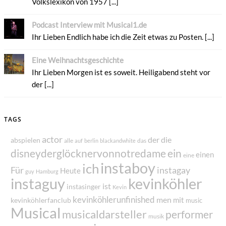
Volkslexikon von 1957 [...]
Podcast Interview mit Musical1.de
Ihr Lieben Endlich habe ich die Zeit etwas zu Posten. [...]
Eine Weihnachtsgeschichte
Ihr Lieben Morgen ist es soweit. Heiligabend steht vor
der [...]
TAGS
actor
der
die
abspielen
alle
das
auf
berlin
blackandwhite
disneyderglöcknervonnotredame
ein
einen
eine
instaboy
ich
Für
instagay
Heute
guy
Hamburg
instaguy
kevinköhler
ist
instasinger
Kevin
kevinköhlerunfinished
men
mit
kevinköhlerfanclub
music
Musical
musicaldarsteller
performer
musik