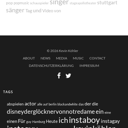
singer
stuttgart
pop
popmusic
schauspieler
stageapollotheater
sänger
und
Tag
von
Video
© 2026 Kevin Köhler
ABOUT
NEWS
MEDIA
MUSIC
CONTACT
DATENSCHUTZERKLÄRUNG
IMPRESSUM
TAGS
actor
der
die
abspielen
alle
das
auf
berlin
blackandwhite
disneyderglöcknervonnotredame
ein
eine
instaboy
ich
Für
instagay
einen
Heute
guy
Hamburg