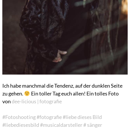
Ich habe manchmal die Tendenz, auf der dunklen Seite
zu gehen.
Ein toller Tag euch allen! Ein tolles Foto
von
dee-licious | fotografie
#Fotoshooting
#fotografie
#liebe dieses Bild
#liebediesesbild
#musicaldarsteller
# sänger