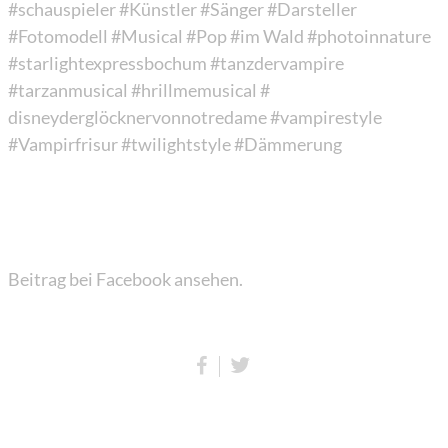
#schauspieler
#Künstler
#Sänger
#Darsteller
#Fotomodell
#Musical
#Pop
#im Wald
#photoinnature
#starlightexpressbochum
#tanzdervampire
#tarzanmusical
#hrillmemusical
#
disneyderglöcknervonnotredame
#vampirestyle
#Vampirfrisur
#twilightstyle
#Dämmerung
Beitrag bei Facebook ansehen.