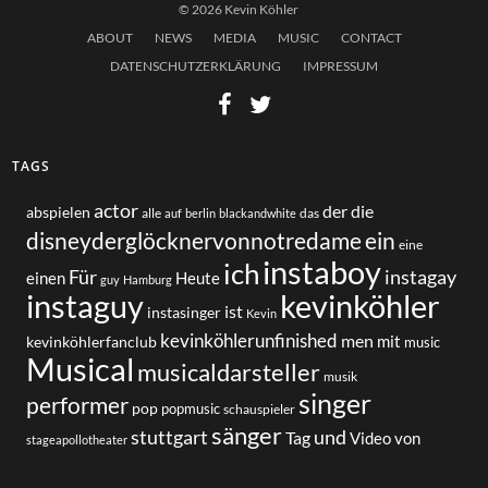
© 2026 Kevin Köhler
ABOUT
NEWS
MEDIA
MUSIC
CONTACT
DATENSCHUTZERKLÄRUNG
IMPRESSUM
TAGS
actor
der
die
abspielen
alle
das
auf
berlin
blackandwhite
disneyderglöcknervonnotredame
ein
eine
instaboy
ich
Für
instagay
einen
Heute
guy
Hamburg
instaguy
kevinköhler
ist
instasinger
Kevin
kevinköhlerunfinished
men
mit
kevinköhlerfanclub
music
Musical
musicaldarsteller
musik
singer
performer
pop
popmusic
schauspieler
sänger
und
stuttgart
Tag
von
Video
stageapollotheater