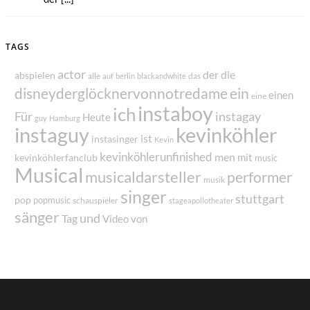
TAGS
actor
der
die
abspielen
alle
das
auf
berlin
blackandwhite
disneyderglöcknervonnotredame
ein
einen
eine
instaboy
ich
Für
instagay
Heute
guy
Hamburg
instaguy
kevinköhler
ist
instasinger
Kevin
kevinköhlerunfinished
men
mit
kevinköhlerfanclub
music
Musical
musicaldarsteller
performer
musik
singer
stuttgart
pop
popmusic
schauspieler
stageapollotheater
sänger
und
Tag
von
Video