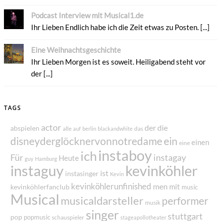
Podcast Interview mit Musical1.de
Ihr Lieben Endlich habe ich die Zeit etwas zu Posten. [...]
Eine Weihnachtsgeschichte
Ihr Lieben Morgen ist es soweit. Heiligabend steht vor
der [...]
TAGS
actor
der
die
abspielen
alle
das
auf
berlin
blackandwhite
disneyderglöcknervonnotredame
ein
einen
eine
instaboy
ich
Für
instagay
Heute
guy
Hamburg
instaguy
kevinköhler
ist
instasinger
Kevin
kevinköhlerunfinished
men
mit
kevinköhlerfanclub
music
Musical
musicaldarsteller
performer
musik
singer
stuttgart
pop
popmusic
schauspieler
stageapollotheater