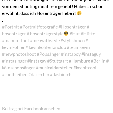
von dem Shooting mit ihrem geliebt! Habe ich schon
erwähnt, dass ich Hosenträger liebe ?!
.
#Porträt
#Portraitfotografie
#Hosenträger
#
hosenträger
# hosenträgerstyle
#Hut
#Hütte
#mannmithut
#menwithstyle
#stylishmen
#
kevinköhler
# kevinköhlerfanclub
#teamkevin
#newphotoshoot
#Popsänger
#instaboy
#instaguy
#instasinger
#instagay
#Stuttgart
#Hamburg
#Berlin
#
köln
# popsänger
#musicaldarsteller
#keepitcool
#coolbleiben
#da ich bin
#dasbinich
Beitrag bei Facebook ansehen.