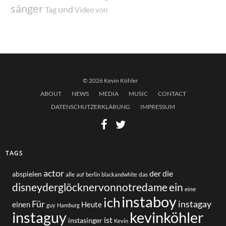
sänger
und
Tag
von
Video
© 2026 Kevin Köhler
ABOUT
NEWS
MEDIA
MUSIC
CONTACT
DATENSCHUTZERKLÄRUNG
IMPRESSUM
TAGS
actor
der
die
abspielen
alle
das
auf
berlin
blackandwhite
disneyderglöcknervonnotredame
ein
eine
instaboy
ich
Für
instagay
einen
Heute
guy
Hamburg
instaguy
kevinköhler
ist
instasinger
Kevin