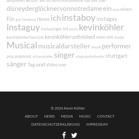
die
abspielen
alle
das
auf
berlin
blackandwhite
disneyderglöcknervonnotredame
ein
einen
eine
instaboy
ich
Für
instagay
Heute
guy
Hamburg
instaguy
kevinköhler
ist
instasinger
Kevin
kevinköhlerunfinished
men
mit
kevinköhlerfanclub
music
Musical
musicaldarsteller
performer
musik
singer
stuttgart
pop
popmusic
schauspieler
stageapollotheater
sänger
und
Tag
von
Video
© 2026 Kevin Köhler
ABOUT
NEWS
MEDIA
MUSIC
CONTACT
DATENSCHUTZERKLÄRUNG
IMPRESSUM