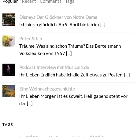
Popular
Recent
Comments
Tags
Disneys Der Glöckner von Notre Dame
Ich bin so glücklich. Ab 9. April bin ich im [...]
Peter & Ich
Träume. Was sind schon Träume? Das Bertelsmann
Volkslexikon von 1957 [...]
Podcast Interview mit Musical1.de
Ihr Lieben Endlich habe ich die Zeit etwas zu Posten. [...]
Eine Weihnachtsgeschichte
Ihr Lieben Morgen ist es soweit. Heiligabend steht vor
der [...]
TAGS
actor
der