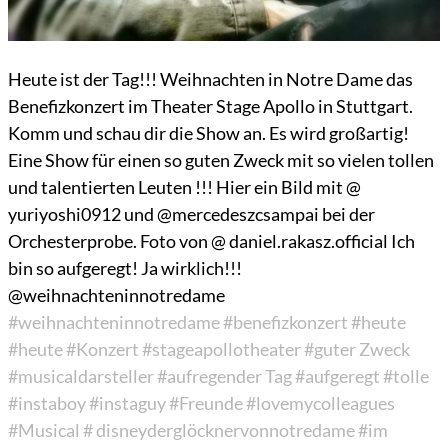
Heute ist der Tag!!! Weihnachten in Notre Dame das
Benefizkonzert im Theater Stage Apollo in Stuttgart.
Komm und schau dir die Show an. Es wird großartig!
Eine Show für einen so guten Zweck mit so vielen tollen
und talentierten Leuten !!! Hier ein Bild mit @
yuriyoshi0912 und @mercedeszcsampai bei der
Orchesterprobe. Foto von @ daniel.rakasz.official Ich
bin so aufgeregt! Ja wirklich!!!
@weihnachteninnotredame
#weihnachteninnotredame
#benefizkonzert
#heute
#heute
#Konzert
#stageapollotheater
#guter Zweck
#musicaldarsteller
#aufregender Tag
#aufgeregt
#tolle
#instaboy
#instaguy
#Freunde
#lovemycolleagues
#Musical
# disneyderglöcknervonnotredame
#im