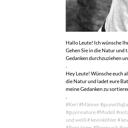
Hallo Leute! Ich wünsche Ih
Gehen Sie in die Natur und t
Gedanken durchzuziehen und
.
Hey Leute! Wünsche euch all
die Natur und ladet eure Bat
meine Gedanken zu sortieren
.
#Kerl
#Männer
#guywithgla
#guyinnature
#Modell
#not
und weiß
# kevinköhler
# ke
#Popsänger
#Popmusik
#in