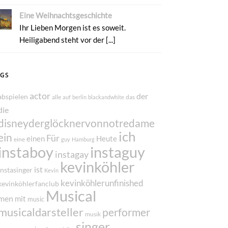
Eine Weihnachtsgeschichte
Ihr Lieben Morgen ist es soweit.
Heiligabend steht vor der [...]
AGS
actor
der
abspielen
alle
das
auf
berlin
blackandwhite
die
disneyderglöcknervonnotredame
ich
ein
Für
einen
Heute
eine
guy
Hamburg
instaboy
instaguy
instagay
kevinköhler
ist
instasinger
Kevin
kevinköhlerunfinished
kevinköhlerfanclub
Musical
men
mit
music
musicaldarsteller
performer
musik
singer