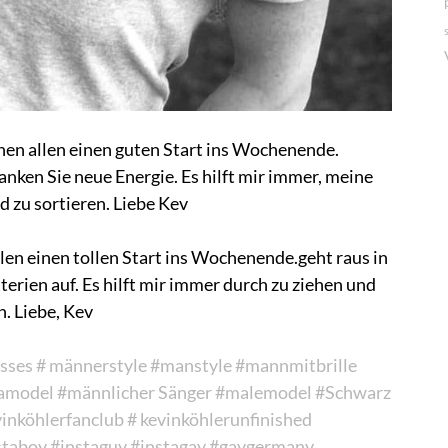
nen allen einen guten Start ins Wochenende.
anken Sie neue Energie. Es hilft mir immer, meine
 zu sortieren. Liebe Kev
en einen tollen Start ins Wochenende.geht raus in
terien auf. Es hilft mir immer durch zu ziehen und
. Liebe, Kev
sses
# männerstyle
#manstyle
#mannmitbrille
amodel
#männlicher Sänger
#malemodel
#Schwarz
vinköhlerfanclub
# kevinköhlerunfinished
staboy
#instaguy
#instagay
#gaygermany