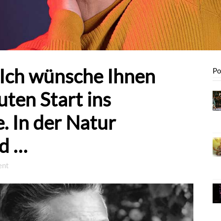
 Ich wünsche Ihnen
Po
uten Start ins
 In der Natur
d …
ent