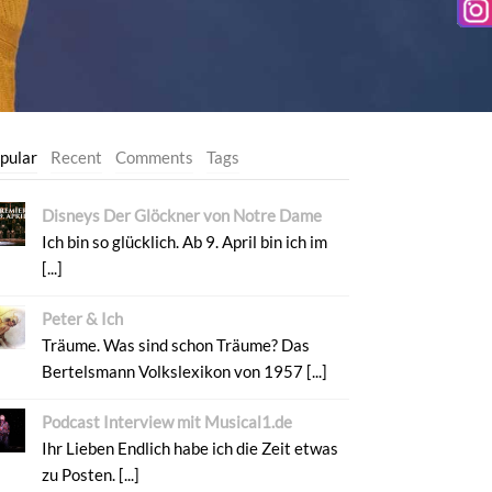
pular
Recent
Comments
Tags
Disneys Der Glöckner von Notre Dame
Ich bin so glücklich. Ab 9. April bin ich im
[...]
Peter & Ich
Träume. Was sind schon Träume? Das
Bertelsmann Volkslexikon von 1957 [...]
Podcast Interview mit Musical1.de
Ihr Lieben Endlich habe ich die Zeit etwas
zu Posten. [...]