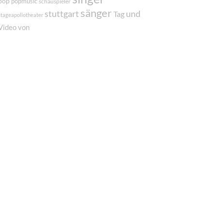
pop
popmusic
schauspieler
sänger
und
stuttgart
Tag
stageapollotheater
von
Video