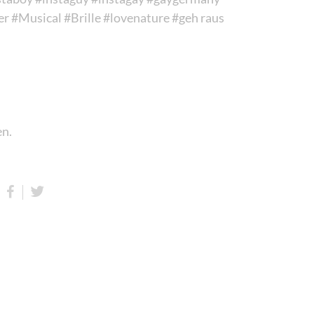
er
#Musical
#Brille
#lovenature
#geh raus
en.