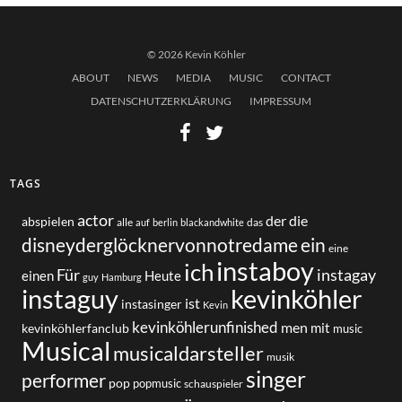
© 2026 Kevin Köhler
ABOUT
NEWS
MEDIA
MUSIC
CONTACT
DATENSCHUTZERKLÄRUNG
IMPRESSUM
TAGS
actor
der
die
abspielen
alle
das
auf
berlin
blackandwhite
disneyderglöcknervonnotredame
ein
eine
instaboy
ich
Für
instagay
einen
Heute
guy
Hamburg
instaguy
kevinköhler
ist
instasinger
Kevin
kevinköhlerunfinished
men
mit
kevinköhlerfanclub
music
Musical
musicaldarsteller
musik
singer
performer
pop
popmusic
schauspieler