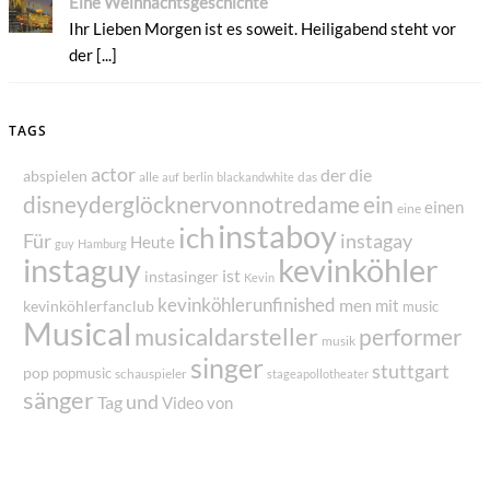
Eine Weihnachtsgeschichte
Ihr Lieben Morgen ist es soweit. Heiligabend steht vor
der [...]
TAGS
actor
der
die
abspielen
alle
das
auf
berlin
blackandwhite
disneyderglöcknervonnotredame
ein
einen
eine
instaboy
ich
Für
instagay
Heute
guy
Hamburg
instaguy
kevinköhler
ist
instasinger
Kevin
kevinköhlerunfinished
men
mit
kevinköhlerfanclub
music
Musical
musicaldarsteller
performer
musik
singer
stuttgart
pop
popmusic
schauspieler
stageapollotheater
sänger
und
Tag
von
Video