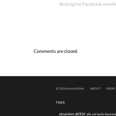
Beitrag bei Facebook anseh
Comments are closed.
© 2026 Kevin Köhler
ABOUT
NEWS
TAGS
actor
abspielen
alle
auf
berlin
blackan