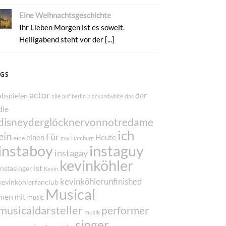
Eine Weihnachtsgeschichte
Ihr Lieben Morgen ist es soweit.
Heiligabend steht vor der [...]
AGS
actor
der
abspielen
alle
das
auf
berlin
blackandwhite
die
disneyderglöcknervonnotredame
ich
ein
Für
einen
Heute
eine
guy
Hamburg
instaboy
instaguy
instagay
kevinköhler
ist
instasinger
Kevin
kevinköhlerunfinished
kevinköhlerfanclub
Musical
men
mit
music
musicaldarsteller
performer
musik
singer