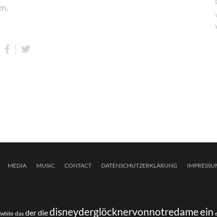
en.
MEDIA
MUSIC
CONTACT
DATENSCHUTZERKLÄRUNG
IMPRESSU
disneyderglöcknervonnotredame
ein
der
die
das
dwhite