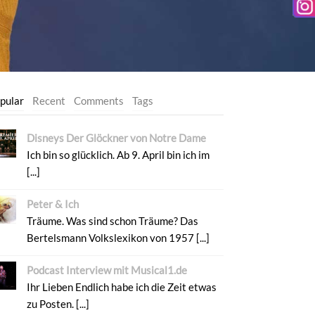
pular
Recent
Comments
Tags
Disneys Der Glöckner von Notre Dame
Ich bin so glücklich. Ab 9. April bin ich im
[...]
Peter & Ich
Träume. Was sind schon Träume? Das
Bertelsmann Volkslexikon von 1957 [...]
Podcast Interview mit Musical1.de
Ihr Lieben Endlich habe ich die Zeit etwas
zu Posten. [...]