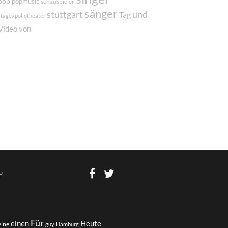
pop
popmusic
schauspieler
sänger
und
stuttgart
Tag
stageapollotheater
von
Video
M
Für
einen
Heute
eine
guy
Hamburg