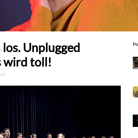
s los. Unplugged
Po
wird toll!
ent