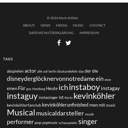
© 2026 Kevin Köhler
ABOUT
NEWS
MEDIA
MUSIC
CONTACT
DATENSCHUTZERKLÄRUNG
IMPRESSUM
TAGS
actor
der
die
abspielen
alle
das
auf
berlin
blackandwhite
disneyderglöcknervonnotredame
ein
eine
instaboy
ich
Für
instagay
einen
Heute
guy
Hamburg
instaguy
kevinköhler
ist
instasinger
Kevin
kevinköhlerunfinished
men
mit
kevinköhlerfanclub
music
Musical
musicaldarsteller
musik
singer
performer
pop
popmusic
schauspieler