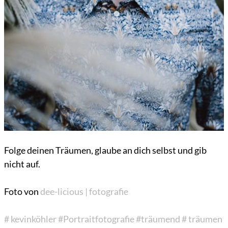
Folge deinen Träumen, glaube an dich selbst und gib
nicht auf.
Foto von
dee-licious | fotografie
# kevinköhler
#Portraitfotografie
#träumend
# träumen