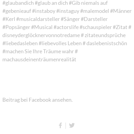
#glaubandich
#glaub an dich
#Gib niemals auf
#gebenieauf
#instaboy
#instaguy
#malemodel
#Männer
#Kerl
#musicaldarsteller
#Sänger
#Darsteller
#Popsänger
#Musical
#actorslife
#schauspieler
#Zitat
#
disneyderglöcknervonnotredame
# zitateundsprüche
#liebedasleben
#liebevolles Leben
# daslebenistschön
#machen Sie Ihre Träume wahr
#
machausdeinenträumenrealität
Beitrag bei Facebook ansehen.