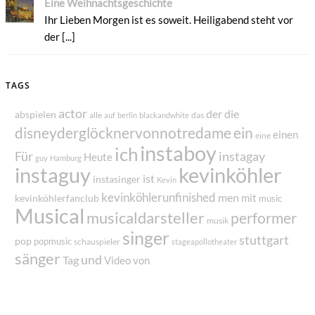
Eine Weihnachtsgeschichte
Ihr Lieben Morgen ist es soweit. Heiligabend steht vor
der [...]
TAGS
actor
der
die
abspielen
alle
das
auf
berlin
blackandwhite
disneyderglöcknervonnotredame
ein
einen
eine
instaboy
ich
Für
instagay
Heute
guy
Hamburg
instaguy
kevinköhler
ist
instasinger
Kevin
kevinköhlerunfinished
men
mit
kevinköhlerfanclub
music
Musical
musicaldarsteller
performer
musik
singer
stuttgart
pop
popmusic
schauspieler
stageapollotheater
sänger
und
Tag
von
Video