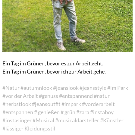
Ein Tag im Grünen, bevor es zur Arbeit geht.
Ein Tag im Grünen, bevor ich zur Arbeit gehe.
#Natur
#autumnlook
#jeanslook
#jeansstyle
#im Park
#vor der Arbeit
#genuss
#entspannend
#natur
#herbstlook
#jeansoutfit
#impark
#vorderarbeit
#entspannen
# genießen
# grün
#zara
#instaboy
#instasinger
#Musical
#musicaldarsteller
#Künstler
#lässiger Kleidungsstil