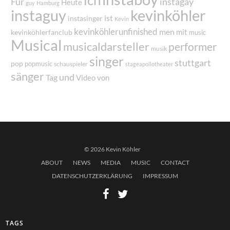
Für
instagay
Heute
guy
Hamburg
instaguy
kevinköhler
ist
instasinger
Kevin
kevinköhlerunfinished
men
mit
kevinköhlerfanclub
music
Musical
musicaldarsteller
performer
musik
singer
stuttgart
pop
popmusic
schauspieler
stageapollotheater
sänger
und
Tag
von
Video
© 2026 Kevin Köhler
ABOUT
NEWS
MEDIA
MUSIC
CONTACT
DATENSCHUTZERKLÄRUNG
IMPRESSUM
TAGS