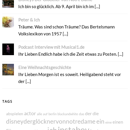
Ich bin so glücklich. Ab 9. April bin ich im [...]
Peter & Ich
Träume. Was sind schon Träume? Das Bertelsmann
Volkslexikon von 1957 [...]
Podcast Interview mit Musical1.de
Ihr Lieben Endlich habe ich die Zeit etwas zu Posten. [...]
Eine Weihnachtsgeschichte
Ihr Lieben Morgen ist es soweit. Heiligabend steht vor
der [...]
TAGS
actor
der
die
abspielen
alle
das
auf
berlin
blackandwhite
disneyderglöcknervonnotredame
ein
einen
eine
instaboy
ich