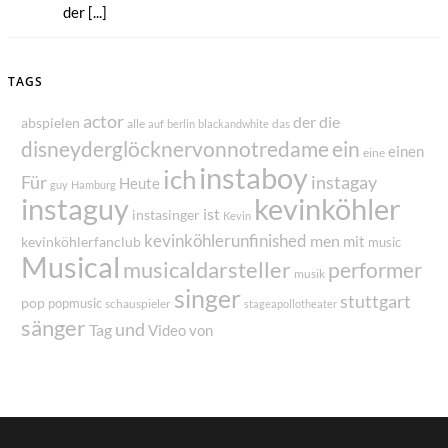
der [...]
TAGS
actor
der
die
abspielen
alle
das
auf
berlin
blackandwhite
disneyderglöcknervonnotredame
ein
einen
eine
instaboy
ich
Für
instagay
Heute
guy
Hamburg
instaguy
kevinköhler
ist
instasinger
Kevin
kevinköhlerunfinished
men
mit
kevinköhlerfanclub
music
Musical
musicaldarsteller
performer
musik
singer
stuttgart
pop
popmusic
schauspieler
stageapollotheater
sänger
und
Tag
von
Video