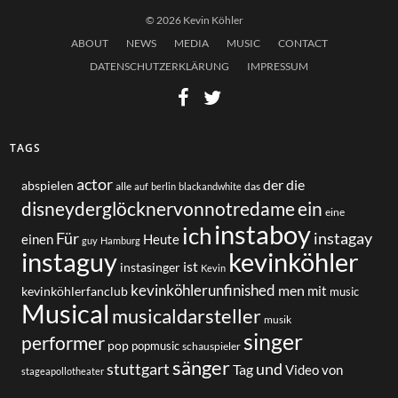
© 2026 Kevin Köhler
ABOUT
NEWS
MEDIA
MUSIC
CONTACT
DATENSCHUTZERKLÄRUNG
IMPRESSUM
TAGS
actor
der
die
abspielen
alle
das
auf
berlin
blackandwhite
disneyderglöcknervonnotredame
ein
eine
instaboy
ich
Für
instagay
einen
Heute
guy
Hamburg
instaguy
kevinköhler
ist
instasinger
Kevin
kevinköhlerunfinished
men
mit
kevinköhlerfanclub
music
Musical
musicaldarsteller
musik
singer
performer
pop
popmusic
schauspieler
sänger
und
stuttgart
Tag
von
Video
stageapollotheater