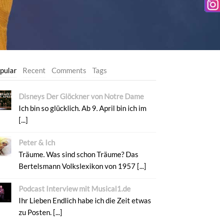
pular
Recent
Comments
Tags
Disneys Der Glöckner von Notre Dame
Ich bin so glücklich. Ab 9. April bin ich im
[...]
Peter & Ich
Träume. Was sind schon Träume? Das
Bertelsmann Volkslexikon von 1957 [...]
Podcast Interview mit Musical1.de
Ihr Lieben Endlich habe ich die Zeit etwas
zu Posten. [...]