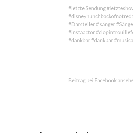
#letzte Sendung
#letztesho
#disneyhunchbackofnotre
#Darsteller
# sänger
#Sänge
#instaactor
#clopintrouille
#dankbar
#dankbar
#musica
Beitrag bei Facebook anseh