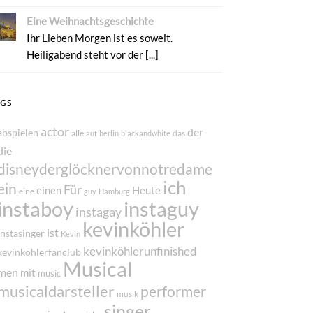
Eine Weihnachtsgeschichte
Ihr Lieben Morgen ist es soweit.
Heiligabend steht vor der [...]
AGS
actor
der
abspielen
alle
das
auf
berlin
blackandwhite
die
disneyderglöcknervonnotredame
ich
ein
Für
einen
Heute
eine
guy
Hamburg
instaboy
instaguy
instagay
kevinköhler
ist
instasinger
Kevin
kevinköhlerunfinished
kevinköhlerfanclub
Musical
men
mit
music
musicaldarsteller
performer
musik
singer