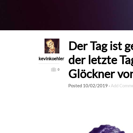
Der Tag ist 
der letzte T
kevinkoehler
Glöckner vo
0
Posted
10/02/2019
·
Add Comm