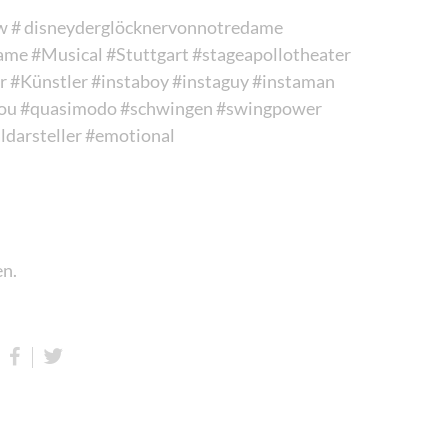
w
# disneyderglöcknervonnotredame
dame
#Musical
#Stuttgart
#stageapollotheater
r
#Künstler
#instaboy
#instaguy
#instaman
fou
#quasimodo
#schwingen
#swingpower
ldarsteller
#emotional
en.