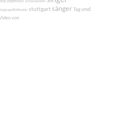
pop
popmusic
schauspieler
sänger
und
stuttgart
Tag
stageapollotheater
von
Video