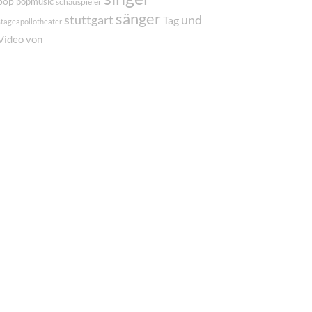
pop
popmusic
schauspieler
sänger
und
stuttgart
Tag
stageapollotheater
von
Video