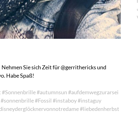
Nehmen Sie sich Zeit für @gerrithericks und
two. Habe Spaß!
t
#Sonnenbrille
#autumnsun
#aufdemwegzurar
sei
#sonnenbrille
#Fossil
#instaboy
#instaguy
 disneyderglöck
nervonnotredame
#liebedenherbst