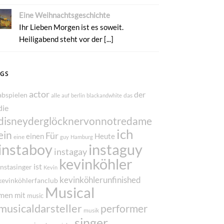
Eine Weihnachtsgeschichte
Ihr Lieben Morgen ist es soweit.
Heiligabend steht vor der [...]
AGS
actor
der
abspielen
alle
das
auf
berlin
blackandwhite
die
disneyderglöcknervonnotredame
ich
ein
Für
einen
Heute
eine
guy
Hamburg
instaboy
instaguy
instagay
kevinköhler
ist
instasinger
Kevin
kevinköhlerunfinished
kevinköhlerfanclub
Musical
men
mit
music
musicaldarsteller
performer
musik
singer