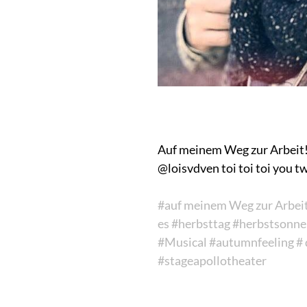
Auf meinem Weg zur Arbeit! 
@loisvdven toi toi toi you 
#auf meinem Weg zur Arbei
es
#herbsttag
#herbstsonne
#Musical
#autumnfeeling
#
#stageapollothe
ater