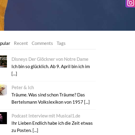
pular
Recent
Comments
Tags
Disneys Der Glöckner von Notre Dame
Ich bin so glücklich. Ab 9. April bin ich im
[...]
Peter & Ich
Träume. Was sind schon Träume? Das
Bertelsmann Volkslexikon von 1957 [...]
Podcast Interview mit Musical1.de
Ihr Lieben Endlich habe ich die Zeit etwas
zu Posten. [...]