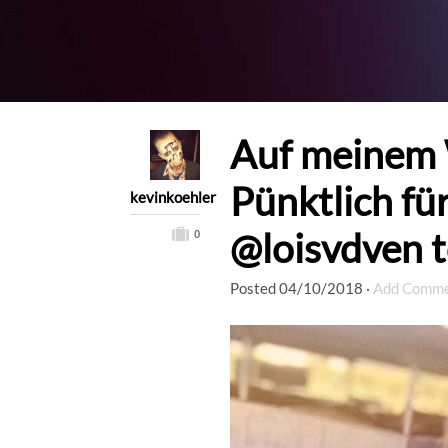
Auf meinem 
Pünktlich fü
kevinkoehler
@loisvdven to
0
Posted
04/10/2018
·
Add Comm