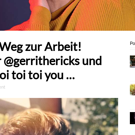
Weg zur Arbeit!
Po
r @gerrithericks und
i toi toi you …
ent