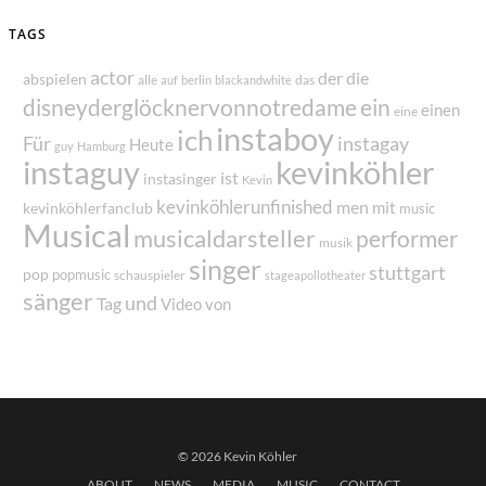
TAGS
actor
der
die
abspielen
alle
das
auf
berlin
blackandwhite
disneyderglöcknervonnotredame
ein
einen
eine
instaboy
ich
Für
instagay
Heute
guy
Hamburg
instaguy
kevinköhler
ist
instasinger
Kevin
kevinköhlerunfinished
men
mit
kevinköhlerfanclub
music
Musical
musicaldarsteller
performer
musik
singer
stuttgart
pop
popmusic
schauspieler
stageapollotheater
sänger
und
Tag
von
Video
© 2026 Kevin Köhler
ABOUT
NEWS
MEDIA
MUSIC
CONTACT