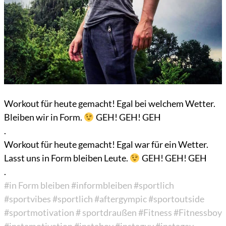
Workout für heute gemacht! Egal bei welchem ​​Wetter.
Bleiben wir in Form.
GEH! GEH! GEH
.
Workout für heute gemacht! Egal war für ein Wetter.
Lasst uns in Form bleiben Leute.
GEH! GEH! GEH
.
#in Form bleiben
#informbleiben
#sportlich
#sportvibes
#sportlich
#aftergympic
#sportoutside
#sportmotivation
# sportdraußen
#Fitness
#Fitnessboy