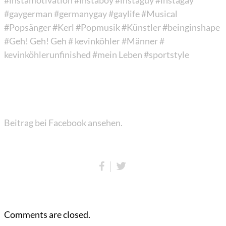
#instamotivation
#instaboy
#instaguy
#instagay
#gaygerman
#germanygay
#gaylife
#Musical
#Popsänger
#Kerl
#Popmusik
#Künstler
#beinginshape
#Geh! Geh! Geh
# kevinköhler
#Männer
#
kevinköhlerunfinished
#mein Leben
#sportstyle
Beitrag bei Facebook ansehen.
Comments are closed.