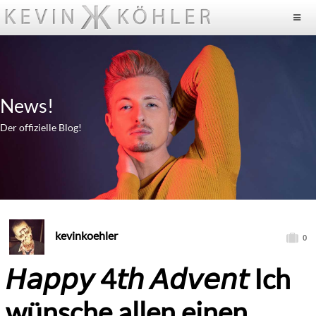
News!
Der offizielle Blog!
kevinkoehler
0
𝘏𝘢𝘱𝘱𝘺 4𝘵𝘩 𝘈𝘥𝘷𝘦𝘯𝘵 Ich
wünsche allen einen