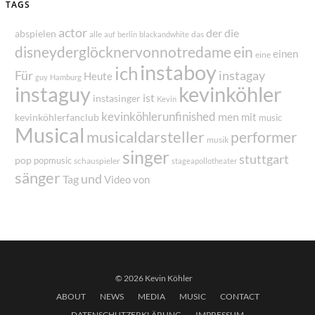
TAGS
actor
der
die
abspielen
alle
das
auf
berlin
blackandwhite
disneyderglöcknervonnotredame
ein
einen
eine
instaboy
ich
Für
instagay
Heute
guy
Hamburg
instaguy
kevinköhler
ist
instasinger
Kevin
kevinköhlerunfinished
men
mit
kevinköhlerfanclub
music
Musical
musicaldarsteller
performer
musik
singer
stuttgart
pop
popmusic
schauspieler
stageapollotheater
sänger
und
Tag
von
Video
© 2026 Kevin Köhler
ABOUT
NEWS
MEDIA
MUSIC
CONTACT
DATENSCHUTZERKLÄRUNG
IMPRESSUM