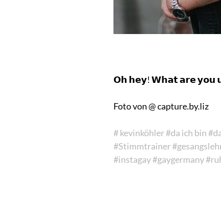
𝗢𝗵 𝗵𝗲𝘆! 𝗪𝗵𝗮𝘁 𝗮𝗿𝗲 𝘆𝗼𝘂 
Foto von @ capture.by.liz
# kevinköhler
#da ich bin
#da
#Stimmtrainer
#gesangsleh
#instagay
#gaygermany
#ru