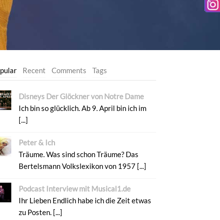
pular
Recent
Comments
Tags
Disneys Der Glöckner von Notre Dame
Ich bin so glücklich. Ab 9. April bin ich im
[...]
Peter & Ich
Träume. Was sind schon Träume? Das
Bertelsmann Volkslexikon von 1957 [...]
Podcast Interview mit Musical1.de
Ihr Lieben Endlich habe ich die Zeit etwas
zu Posten. [...]