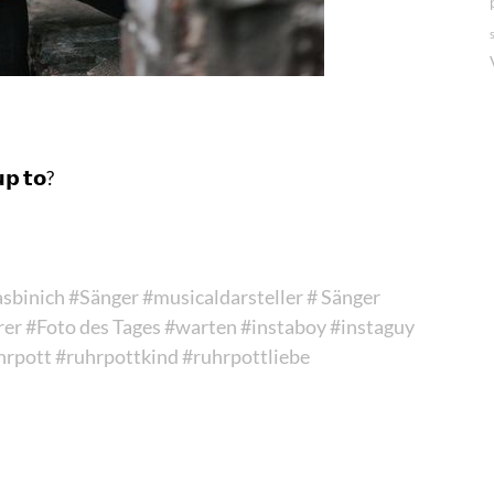
𝗽 𝘁𝗼?
sbinich
#Sänger
#musicaldarsteller
# Sänger
rer
#Foto des Tages
#warten
#instaboy
#instaguy
hrpott
#ruhrpottkind
#ruhrpottliebe