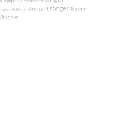
pop
popmusic
schauspieler
sänger
und
stuttgart
Tag
stageapollotheater
von
Video