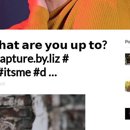
𝗮𝘁 𝗮𝗿𝗲 𝘆𝗼𝘂 𝘂𝗽 𝘁𝗼?
Po
apture.by.liz #
#itsme #d …
ent