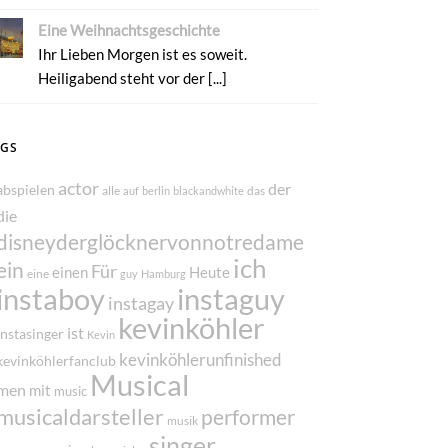
Eine Weihnachtsgeschichte
Ihr Lieben Morgen ist es soweit.
Heiligabend steht vor der [...]
AGS
actor
der
abspielen
alle
das
auf
berlin
blackandwhite
die
disneyderglöcknervonnotredame
ich
ein
Für
einen
Heute
eine
guy
Hamburg
instaboy
instaguy
instagay
kevinköhler
ist
instasinger
Kevin
kevinköhlerunfinished
kevinköhlerfanclub
Musical
men
mit
music
musicaldarsteller
performer
musik
singer