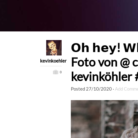
𝗢𝗵 𝗵𝗲𝘆! 𝗪𝗵
Foto von @ c
kevinkoehler
kevinköhler 
0
Posted
27/10/2020
·
Add Comm