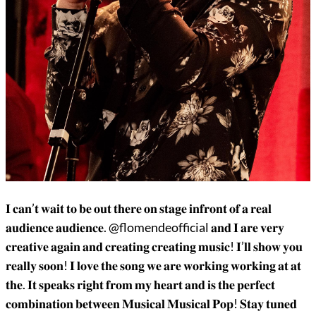
𝐈 𝐜𝐚𝐧’𝐭 𝐰𝐚𝐢𝐭 𝐭𝐨 𝐛𝐞 𝐨𝐮𝐭 𝐭𝐡𝐞𝐫𝐞 𝐨𝐧 𝐬𝐭𝐚𝐠𝐞 𝐢𝐧𝐟𝐫𝐨𝐧𝐭 𝐨𝐟 𝐚 𝐫𝐞𝐚𝐥
𝐚𝐮𝐝𝐢𝐞𝐧𝐜𝐞 𝐚𝐮𝐝𝐢𝐞𝐧𝐜𝐞. @flomendeofficial 𝐚𝐧𝐝 𝐈 𝐚𝐫𝐞 𝐯𝐞𝐫𝐲
𝐜𝐫𝐞𝐚𝐭𝐢𝐯𝐞 𝐚𝐠𝐚𝐢𝐧 𝐚𝐧𝐝 𝐜𝐫𝐞𝐚𝐭𝐢𝐧𝐠 𝐜𝐫𝐞𝐚𝐭𝐢𝐧𝐠 𝐦𝐮𝐬𝐢𝐜! 𝐈’𝐥𝐥 𝐬𝐡𝐨𝐰 𝐲𝐨𝐮
𝐫𝐞𝐚𝐥𝐥𝐲 𝐬𝐨𝐨𝐧! 𝐈 𝐥𝐨𝐯𝐞 𝐭𝐡𝐞 𝐬𝐨𝐧𝐠 𝐰𝐞 𝐚𝐫𝐞 𝐰𝐨𝐫𝐤𝐢𝐧𝐠 𝐰𝐨𝐫𝐤𝐢𝐧𝐠 𝐚𝐭 𝐚𝐭
𝐭𝐡𝐞. 𝐈𝐭 𝐬𝐩𝐞𝐚𝐤𝐬 𝐫𝐢𝐠𝐡𝐭 𝐟𝐫𝐨𝐦 𝐦𝐲 𝐡𝐞𝐚𝐫𝐭 𝐚𝐧𝐝 𝐢𝐬 𝐭𝐡𝐞 𝐩𝐞𝐫𝐟𝐞𝐜𝐭
𝐜𝐨𝐦𝐛𝐢𝐧𝐚𝐭𝐢𝐨𝐧 𝐛𝐞𝐭𝐰𝐞𝐞𝐧 𝐌𝐮𝐬𝐢𝐜𝐚𝐥 𝐌𝐮𝐬𝐢𝐜𝐚𝐥 𝐏𝐨𝐩! 𝐒𝐭𝐚𝐲 𝐭𝐮𝐧𝐞𝐝