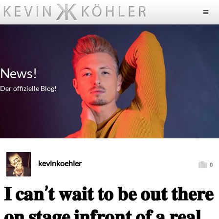
News!
Der offizielle Blog!
kevinkoehler
0
𝐈 𝐜𝐚𝐧’𝐭 𝐰𝐚𝐢𝐭 𝐭𝐨 𝐛𝐞 𝐨𝐮𝐭 𝐭𝐡𝐞𝐫𝐞
𝐨𝐧 𝐬𝐭𝐚𝐠𝐞 𝐢𝐧𝐟𝐫𝐨𝐧𝐭 𝐨𝐟 𝐚 𝐫𝐞𝐚𝐥