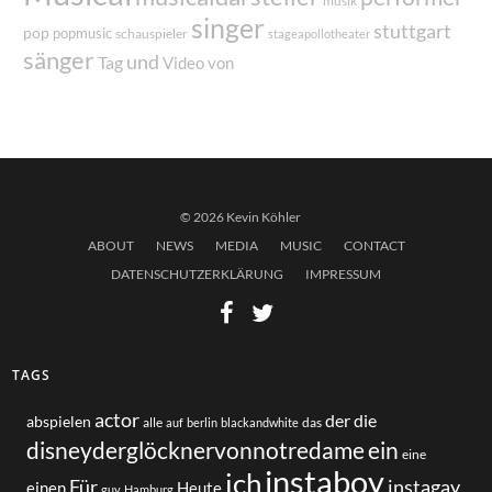
musik
singer
stuttgart
pop
popmusic
schauspieler
stageapollotheater
sänger
und
Tag
von
Video
© 2026 Kevin Köhler
ABOUT
NEWS
MEDIA
MUSIC
CONTACT
DATENSCHUTZERKLÄRUNG
IMPRESSUM
TAGS
actor
der
die
abspielen
alle
das
auf
berlin
blackandwhite
disneyderglöcknervonnotredame
ein
eine
instaboy
ich
Für
instagay
einen
Heute
guy
Hamburg