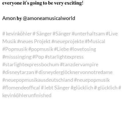
𝐞𝐯𝐞𝐫𝐲𝐨𝐧𝐞 𝐢𝐭’𝐬 𝐠𝐨𝐢𝐧𝐠 𝐭𝐨 𝐛𝐞 𝐯𝐞𝐫𝐲 𝐞𝐱𝐜𝐢𝐭𝐢𝐧𝐠!
Amon 𝐛𝐲 @amoneamusicalworld
# kevinköhler
# Sänger
#Sänger
#unterhaltsam
#Live
Musik
#neues Projekt
#neueprojekte
#Musical
#Popmusik
#popmusik
#Liebe
#lovetosing
#misssinging
#Pop
#starlightexpress
#starlightexpressbochum
#tanzdervampire
#disneytarzan
# disneyderglöcknervonnotredame
#neuepopmusikausdeutschland
#neuepopmusik
#flomendeoffical
# lebt Sänger
#glücklich
# glücklich
#
kevinköhlerunfinished