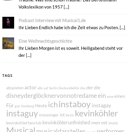
Volkslexikon von 1957 [...]
Podcast Interview mit Musical1.de
Ihr Lieben Endlich habe ich die Zeit etwas zu Posten. [...]
Eine Weihnachtsgeschichte
Ihr Lieben Morgen ist es soweit. Heiligabend steht vor
der [...]
TAGS
actor
der
die
abspielen
alle
das
auf
berlin
blackandwhite
disneyderglöcknervonnotredame
ein
einen
eine
instaboy
ich
Für
instagay
Heute
guy
Hamburg
instaguy
kevinköhler
ist
instasinger
Kevin
kevinköhlerunfinished
men
mit
kevinköhlerfanclub
music
Musical
musicaldarsteller
performer