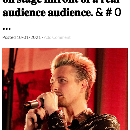
𝐚𝐮𝐝𝐢𝐞𝐧𝐜𝐞 𝐚𝐮𝐝𝐢𝐞𝐧𝐜𝐞. & # 0
…
Posted
18/01/2021
·
Add Comment