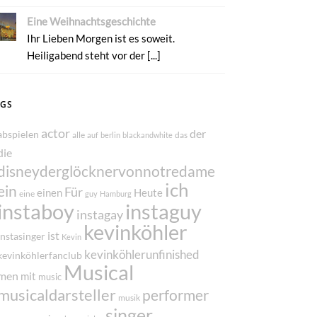
Eine Weihnachtsgeschichte
Ihr Lieben Morgen ist es soweit.
Heiligabend steht vor der [...]
AGS
actor
der
abspielen
alle
das
auf
berlin
blackandwhite
die
disneyderglöcknervonnotredame
ich
ein
Für
einen
Heute
eine
guy
Hamburg
instaboy
instaguy
instagay
kevinköhler
ist
instasinger
Kevin
kevinköhlerunfinished
kevinköhlerfanclub
Musical
men
mit
music
musicaldarsteller
performer
musik
singer