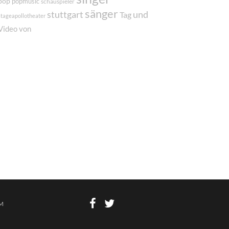
pop
popmusic
schauspieler
sänger
und
stuttgart
Tag
stageapollotheater
von
Video
M