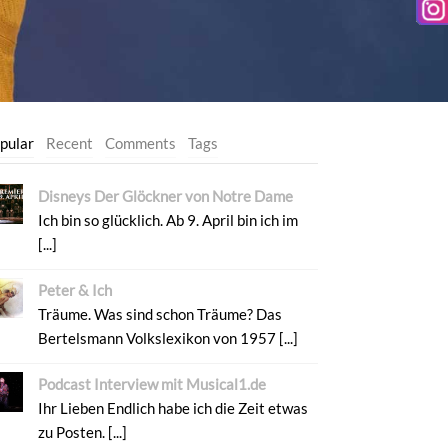
pular
Recent
Comments
Tags
Disneys Der Glöckner von Notre Dame
Ich bin so glücklich. Ab 9. April bin ich im
[...]
Peter & Ich
Träume. Was sind schon Träume? Das
Bertelsmann Volkslexikon von 1957 [...]
Podcast Interview mit Musical1.de
Ihr Lieben Endlich habe ich die Zeit etwas
zu Posten. [...]