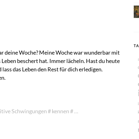
T
𝐩𝐥𝐞! Wie war deine Woche? Meine Woche war wunderbar mit
 Leben beschert hat. Immer lächeln. Hast du heute
d lass das Leben den Rest für dich erledigen.
en.
itive Schwingungen
# kennen
# …