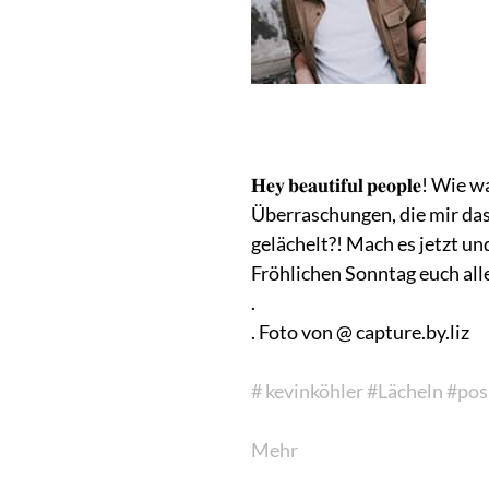
𝐇𝐞𝐲 𝐛𝐞𝐚𝐮𝐭𝐢𝐟𝐮𝐥 𝐩𝐞𝐨
Überraschungen, die mir das
gelächelt?! Mach es jetzt un
Fröhlichen Sonntag euch all
.
. Foto von @ capture.by.li
z
# kevinköhler
#Lächeln
#pos
Mehr