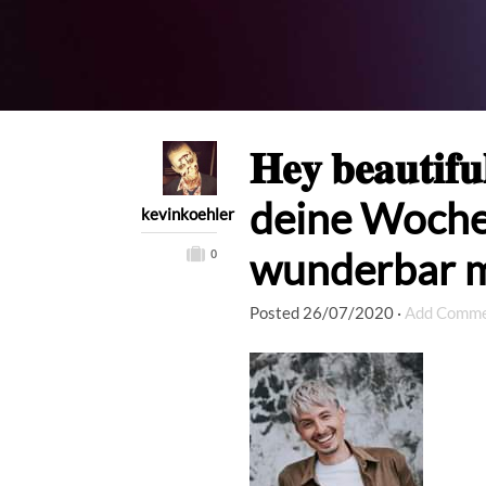
𝐇𝐞𝐲 𝐛𝐞𝐚𝐮𝐭𝐢
deine Woch
kevinkoehler
wunderbar m
0
Posted
26/07/2020
·
Add Comm