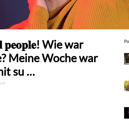
𝐮𝐥 𝐩𝐞𝐨𝐩𝐥𝐞! Wie war
Po
e? Meine Woche war
it su …
ent