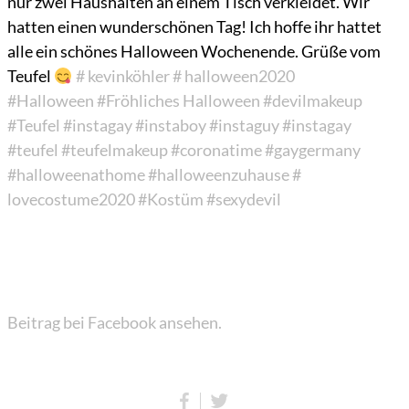
nur zwei Haushalten an einem Tisch verkleidet. Wir
hatten einen wunderschönen Tag! Ich hoffe ihr hattet
alle ein schönes Halloween Wochenende. Grüße vom
Teufel
# kevinköhler
# halloween2020
#Halloween
#Fröhliches Halloween
#devilmakeup
#Teufel
#instagay
#instaboy
#instaguy
#instagay
#teufel
#teufelmakeup
#coronatime
#gaygermany
#halloweenathome
#halloweenzuhause
#
lovecostume2020
#Kostüm
#sexydevil
Beitrag bei Facebook ansehen.