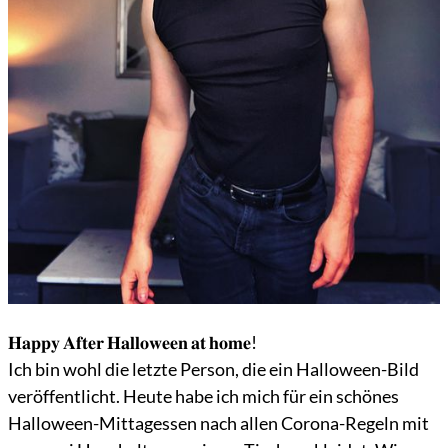
𝐇𝐚𝐩𝐩𝐲 𝐀𝐟𝐭𝐞𝐫 𝐇𝐚𝐥𝐥𝐨𝐰𝐞𝐞𝐧 𝐚𝐭 𝐡𝐨𝐦𝐞!
Ich bin wohl die letzte Person, die ein Halloween-Bild
veröffentlicht. Heute habe ich mich für ein schönes
Halloween-Mittagessen nach allen Corona-Regeln mit