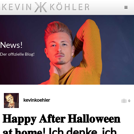
News!
Der offizielle Blog!
kevinkoehler
0
𝐇𝐚𝐩𝐩𝐲 𝐀𝐟𝐭𝐞𝐫 𝐇𝐚𝐥𝐥𝐨𝐰𝐞𝐞𝐧
𝐚𝐭 𝐡𝐨𝐦𝐞! Ich denke, ich