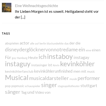
Eine Weihnachtsgeschichte
Ihr Lieben Morgen ist es soweit. Heiligabend steht vor
der [...]
TAGS
actor
der
die
abspielen
alle
das
auf
berlin
blackandwhite
disneyderglöcknervonnotredame
ein
einen
eine
instaboy
ich
Für
instagay
Heute
guy
Hamburg
instaguy
kevinköhler
ist
instasinger
Kevin
kevinköhlerunfinished
men
mit
kevinköhlerfanclub
music
Musical
musicaldarsteller
performer
musik
singer
stuttgart
pop
popmusic
schauspieler
stageapollotheater
sänger
und
Tag
von
Video