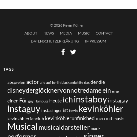
© 2026 Kevin Köhler
ABOUT
NEWS
MEDIA
MUSIC
CONTACT
DATENSCHUTZERKLÄRUNG
IMPRESSUM
TAGS
actor
der
die
abspielen
alle
das
auf
berlin
blackandwhite
disneyderglöcknervonnotredame
ein
eine
instaboy
ich
Für
instagay
einen
Heute
guy
Hamburg
instaguy
kevinköhler
ist
instasinger
Kevin
kevinköhlerunfinished
men
mit
kevinköhlerfanclub
music
Musical
musicaldarsteller
musik
singer
performer